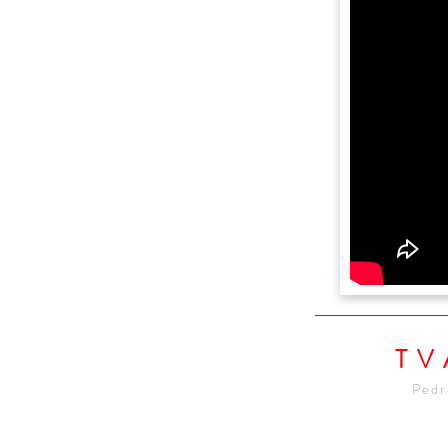
T
Pedr