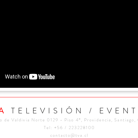
VA
TELEVISIÓN / EVEN
o de Valdivia Norte 0129 - Piso 4°, Providencia, Santiago,
Tel: +56 / 223228100
contacto@tva.cl